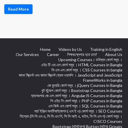
Read More
Home
Videos by Us
Training in English
Our Services
Career
শিক্ষক/ব্লগার হতে চান?
About Us
Upcoming Courses। ভবিষ্যৎ কোর্স সমূহ ।
এইচ টি এম এল কোর্স সমূহ । HTML Courses in Bangla
সি এস এস কোর্স সমূহ । CSS Courses in bangla
জাভা স্ক্রিপ্ট এবং জাভা স্ক্রিপ্ট ফ্রেম ওয়ার্কস । JavaScript and JavaScript
FrameWorks in bangla
জে কুয়েরি কোর্স সমূহ । jQuery Courses in Bangla
বুট স্ট্র্যাপ কোর্স সমূহ । Bootstrap Courses in Bangla
অ্যানগুলার জে এস কোর্স সমূহ । AngularJS Courses in Bangla
পি এইচ পি কোর্স সমূহ । PHP Courses in Bangla
এস কিউ এল কোর্স সমূহ । SQL Courses in Bangla
সার্চ ইঞ্জিন অপটিমাইজেশন ( এস ই ও) কোর্স সমূহ । SEO Courses
সিস্কো (সি সি এন এ, সি সি এন পি, সি সি আই এ, ভইস, সি সি এস প) কোর্স সমূহ ।
CISCO Courses
Bootstrap (বুটস্ট্র্যাপ) Button (বাটন) Groups