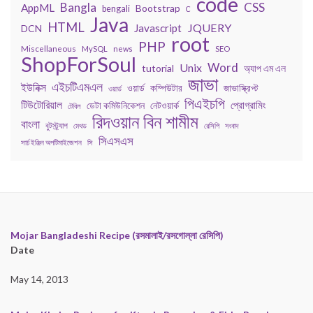
code
Bangla
CSS
AppML
Bootstrap
bengali
C
Java
HTML
JQUERY
Javascript
DCN
root
PHP
Miscellaneous
MySQL
news
SEO
ShopForSoul
Word
Unix
tutorial
অ্যাপ এম এল
জাভা
এইচটিএমএল
ইউনিক্স
কম্পিউটার
জাভাস্ক্রিপ্ট
ওয়ার্ড
ওয়ার্ড
পিএইচপি
টিউটোরিয়াল
প্রোগ্রামিং
ডেটা কমিউনিকেশন
নেটওয়ার্ক
টেবিল
রিদওয়ান বিন শামীম
বাংলা
বুটস্ট্র্যাপ
মেথড
রেসিপি
সংবাদ
সিএসএস
সার্চ ইঞ্জিন অপটিমাইজেশন
সি
Mojar Bangladeshi Recipe (রসমালাই/রসগোল্লা রেসিপি)
Date
May 14, 2013