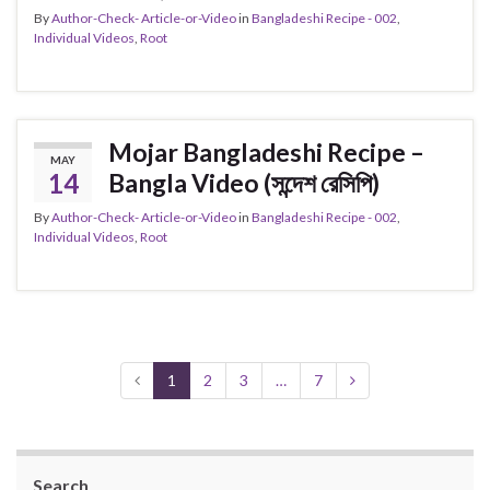
By
Author-Check- Article-or-Video
in
Bangladeshi Recipe - 002
,
Individual Videos
,
Root
Mojar Bangladeshi Recipe –
MAY
14
Bangla Video (সন্দেশ রেসিপি)
By
Author-Check- Article-or-Video
in
Bangladeshi Recipe - 002
,
Individual Videos
,
Root
1
2
3
…
7
Search