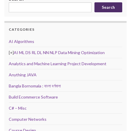
Search
CATEGORIES
AI Algorithms
[+]
AI ML DS RL DL NN NLP Data Mining Optimization
Analytics and Machine Learning Project Development
Anything JAVA
Bangla Bornomala : বাংলা বর্ণমালা
Build Ecommerce Software
C# – Misc
Computer Networks
Course Design