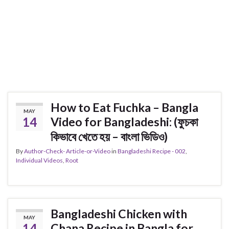
How to Eat Fuchka – Bangla
MAY
14
Video for Bangladeshi: (ফুচকা
কিভাবে খেতে হয় – বাংলা ভিডিও)
By
Author-Check- Article-or-Video
in
Bangladeshi Recipe - 002
,
Individual Videos
,
Root
Bangladeshi Chicken with
MAY
14
Chana Recipe in Bangla for