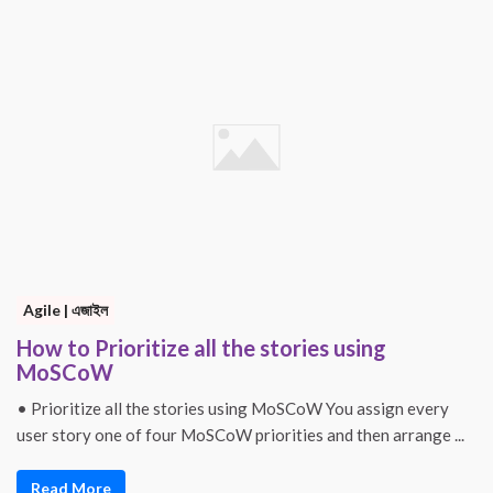
Agile | এজাইল
How to Prioritize all the stories using
MoSCoW
• Prioritize all the stories using MoSCoW You assign every
user story one of four MoSCoW priorities and then arrange ...
Read More