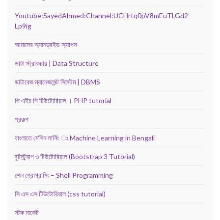
Youtube:SayedAhmed:Channel:UCHrtq0pV8mEuTLGd2-
Lp9ig
আমাদের অ্যানড্রইড অ্যাপস
ডাটা স্ট্রাকচার | Data Structure
ডাটাবেজ ম্যানেজমেন্ট সিস্টেম | DBMS
পি এইচ পি টিউটোরিয়াল । PHP tutorial
প্রকল্প
বাংলাতে মেশিন লার্নিং ঃ Machine Learning in Bengali
বুটস্ট্র্যাপ ৩ টিউটোরিয়াল (Bootstrap 3 Tutorial)
শেল প্রোগ্রামিং – Shell Programming
সি এস এস টিউটোরিয়াল (css tutorial)
স্টক মার্কেট