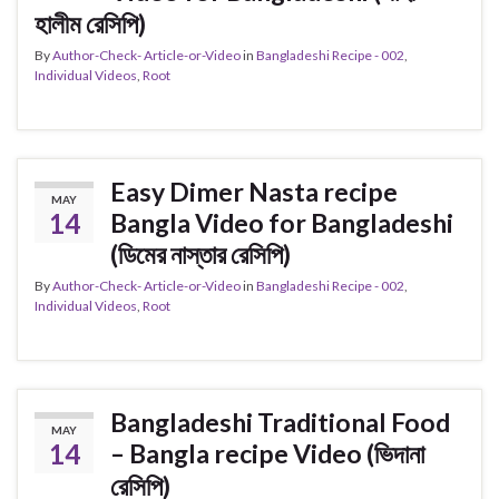
হালীম রেসিপি)
By
Author-Check- Article-or-Video
in
Bangladeshi Recipe - 002
,
Individual Videos
,
Root
Easy Dimer Nasta recipe
MAY
14
Bangla Video for Bangladeshi
(ডিমের নাস্তার রেসিপি)
By
Author-Check- Article-or-Video
in
Bangladeshi Recipe - 002
,
Individual Videos
,
Root
Bangladeshi Traditional Food
MAY
14
– Bangla recipe Video (ভিদানা
রেসিপি)