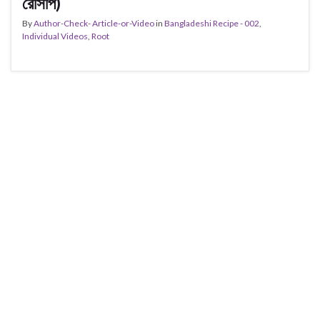
রেসিপি)
By
Author-Check- Article-or-Video
in
Bangladeshi Recipe - 002
,
Individual Videos
,
Root