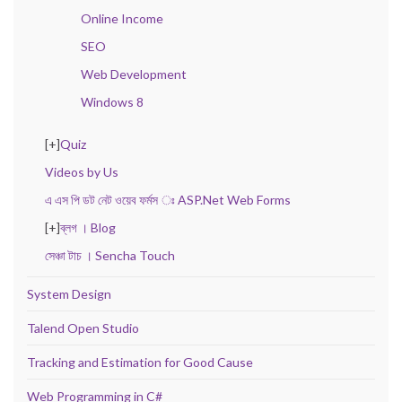
Online Income
SEO
Web Development
Windows 8
[+]
Quiz
Videos by Us
এ এস পি ডট নেট ওয়েব ফর্মস ঃ ASP.Net Web Forms
[+]
ব্লগ । Blog
সেঞ্চা টাচ । Sencha Touch
System Design
Talend Open Studio
Tracking and Estimation for Good Cause
Web Programming in C#