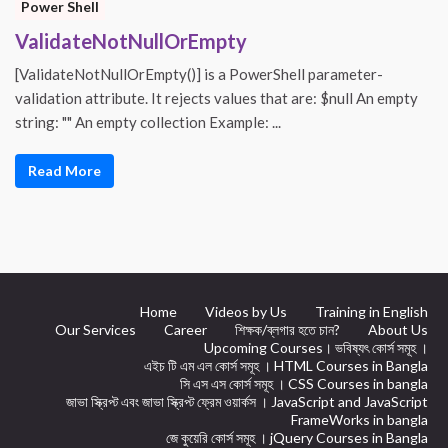
Power Shell
ValidateNotNullOrEmpty
[ValidateNotNullOrEmpty()] is a PowerShell parameter-
validation attribute. It rejects values that are: $null An empty
string: "" An empty collection Example: ...
Read More
Home
Videos by Us
Training in English
Our Services
Career
শিক্ষক/ব্লগার হতে চান?
About Us
Upcoming Courses। ভবিষ্যৎ কোর্স সমূহ ।
এইচ টি এম এল কোর্স সমূহ । HTML Courses in Bangla
সি এস এস কোর্স সমূহ । CSS Courses in bangla
জাভা স্ক্রিপ্ট এবং জাভা স্ক্রিপ্ট ফ্রেম ওয়ার্কস । JavaScript and JavaScript
FrameWorks in bangla
জে কুয়েরি কোর্স সমূহ । jQuery Courses in Bangla