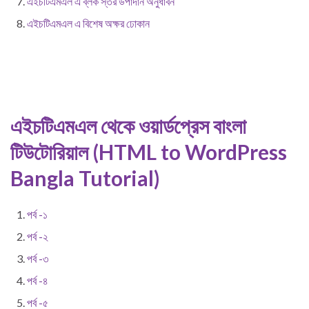
এইচটিএমএল এ ব্লক স্তর উপাদান অনুধাবন
এইচটিএমএল এ বিশেষ অক্ষর ঢোকান
এইচটিএমএল থেকে ওয়ার্ডপ্রেস বাংলা
টিউটোরিয়াল (HTML to WordPress
Bangla Tutorial)
পর্ব -১
পর্ব -২
পর্ব -৩
পর্ব -৪
পর্ব -৫