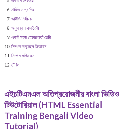
একটি বাটন তৈরি
মার্জিন ও প্যাডিং
আইডি নির্বাচক
অনুসন্ধান বাক্স তৈরী
একটি সহজ হেডার বার্তা তৈরি
সিম্পল অনুচ্ছেদ ডিজাইন
সিম্পল লগিন বক্স
টেবিল
এইচটিএমএল অতিপ্রয়োজনীয় বাংলা ভিডিও
টিউটোরিয়াল (HTML Essential
Training Bengali Video
Tutorial)