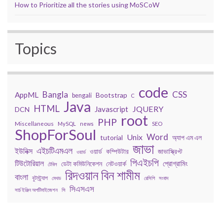
How to Prioritize all the stories using MoSCoW
Topics
code
Bangla
CSS
AppML
Bootstrap
bengali
C
Java
HTML
JQUERY
Javascript
DCN
root
PHP
Miscellaneous
MySQL
news
SEO
ShopForSoul
Word
Unix
tutorial
অ্যাপ এম এল
জাভা
এইচটিএমএল
ইউনিক্স
কম্পিউটার
জাভাস্ক্রিপ্ট
ওয়ার্ড
ওয়ার্ড
পিএইচপি
টিউটোরিয়াল
প্রোগ্রামিং
ডেটা কমিউনিকেশন
নেটওয়ার্ক
টেবিল
রিদওয়ান বিন শামীম
বাংলা
বুটস্ট্র্যাপ
মেথড
রেসিপি
সংবাদ
সিএসএস
সার্চ ইঞ্জিন অপটিমাইজেশন
সি