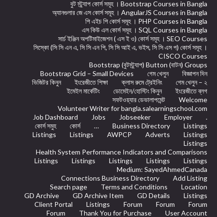
বুট স্ট্র্যাপ কোর্স সমূহ । Bootstrap Courses in Bangla
অ্যানগুলার জে এস কোর্স সমূহ । AngularJS Courses in Bangla
পি এইচ পি কোর্স সমূহ । PHP Courses in Bangla
এস কিউ এল কোর্স সমূহ । SQL Courses in Bangla
সার্চ ইঞ্জিন অপটিমাইজেশন ( এস ই ও) কোর্স সমূহ । SEO Courses
সিস্কো (সি সি এন এ, সি সি এন পি, সি সি আই এ, ভইস, সি সি এস প) কোর্স সমূহ ।
CISCO Courses
Bootstrap (বুটস্ট্র্যাপ) Button (বাটন) Groups
Bootstrap Grid – Small Devices
গেম খেলুন
বিজ্ঞাপন দিন
ভিজিটর কিনুন
ইংরেজীতে শিক্ষা
ক্লাস রুমে ট্রেইনিং
গেম খেলুন – ২
ইমেইল মার্কেটিং
ডোমেইন/হোস্টিং কিনুন
ইংরেজীতে ব্লগ
সফটওয়্যার ডেভালাপমেন্ট
Welcome
Volunteer Writer for bangla.salearningschool.com
Job Dashboard
Jobs
Jobseeker
Employer
.
কোর্স সমুহ
কোর্স
…
Business Directory
Listings
Listings
Listings
AWPCP
Adverts
Listings
Listings
Health System Performance Indicators and Comparisons
Listings
Listings
Listings
Listings
Listings
Medium: SayedAhmedCanada
Connections Business Directory
Add Listing
Search page
Terms and Conditions
Location
GD Archive
GD Archive Item
GD Details
Listings
Client Portal
Listings
Forum
Forum
Forum
Forum
Thank You for Purchase
User Account