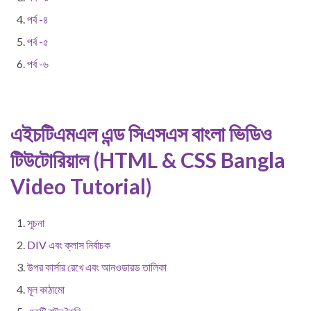
পর্ব -৪
পর্ব -৫
পর্ব -৬
এইচটিএমএল এন্ড সিএসএস বাংলা ভিডিও
টিউটোরিয়াল (HTML & CSS Bangla
Video Tutorial)
সূচনা
DIV এবং ক্লাস নির্বাচক
উপর কার্সার রেখে এবং আনওডারড তালিকা
মূল কাঠামো