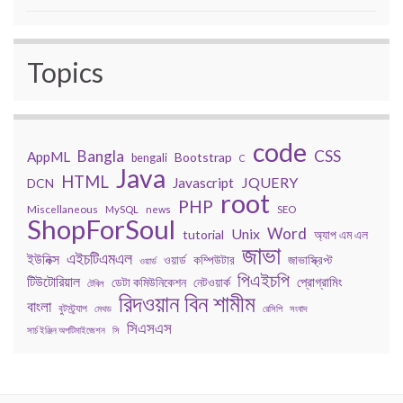
Topics
code
Bangla
CSS
AppML
Bootstrap
bengali
C
Java
HTML
JQUERY
Javascript
DCN
root
PHP
Miscellaneous
MySQL
news
SEO
ShopForSoul
Word
Unix
tutorial
অ্যাপ এম এল
জাভা
এইচটিএমএল
ইউনিক্স
কম্পিউটার
জাভাস্ক্রিপ্ট
ওয়ার্ড
ওয়ার্ড
পিএইচপি
টিউটোরিয়াল
প্রোগ্রামিং
ডেটা কমিউনিকেশন
নেটওয়ার্ক
টেবিল
রিদওয়ান বিন শামীম
বাংলা
বুটস্ট্র্যাপ
মেথড
রেসিপি
সংবাদ
সিএসএস
সার্চ ইঞ্জিন অপটিমাইজেশন
সি