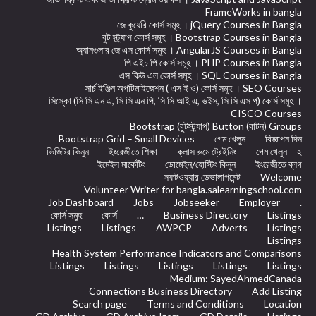
FrameWorks in bangla
জে কুয়েরি কোর্স সমূহ । jQuery Courses in Bangla
বুট স্ট্র্যাপ কোর্স সমূহ । Bootstrap Courses in Bangla
অ্যানগুলার জে এস কোর্স সমূহ । AngularJS Courses in Bangla
পি এইচ পি কোর্স সমূহ । PHP Courses in Bangla
এস কিউ এল কোর্স সমূহ । SQL Courses in Bangla
সার্চ ইঞ্জিন অপটিমাইজেশন ( এস ই ও) কোর্স সমূহ । SEO Courses
সিস্কো (সি সি এন এ, সি সি এন পি, সি সি আই এ, ভইস, সি সি এস প) কোর্স সমূহ ।
CISCO Courses
Bootstrap (বুটস্ট্র্যাপ) Button (বাটন) Groups
Bootstrap Grid – Small Devices
গেম খেলুন
বিজ্ঞাপন দিন
ভিজিটর কিনুন
ইংরেজীতে শিক্ষা
ক্লাস রুমে ট্রেইনিং
গেম খেলুন – ২
ইমেইল মার্কেটিং
ডোমেইন/হোস্টিং কিনুন
ইংরেজীতে ব্লগ
সফটওয়্যার ডেভালাপমেন্ট
Welcome
Volunteer Writer for bangla.salearningschool.com
Job Dashboard
Jobs
Jobseeker
Employer
.
কোর্স সমুহ
কোর্স
…
Business Directory
Listings
Listings
Listings
AWPCP
Adverts
Listings
Listings
Health System Performance Indicators and Comparisons
Listings
Listings
Listings
Listings
Listings
Medium: SayedAhmedCanada
Connections Business Directory
Add Listing
Search page
Terms and Conditions
Location