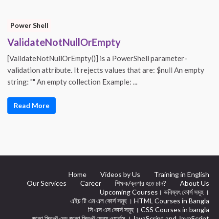
Power Shell
ValidateNotNullOrEmpty
[ValidateNotNullOrEmpty()] is a PowerShell parameter-
validation attribute. It rejects values that are: $null An empty
string: "" An empty collection Example: ...
Read More
Home
Videos by Us
Training in English
Our Services
Career
শিক্ষক/ব্লগার হতে চান?
About Us
Upcoming Courses। ভবিষ্যৎ কোর্স সমূহ ।
এইচ টি এম এল কোর্স সমূহ । HTML Courses in Bangla
সি এস এস কোর্স সমূহ । CSS Courses in bangla
জাভা স্ক্রিপ্ট এবং জাভা স্ক্রিপ্ট ফ্রেম ওয়ার্কস । JavaScript and JavaScript