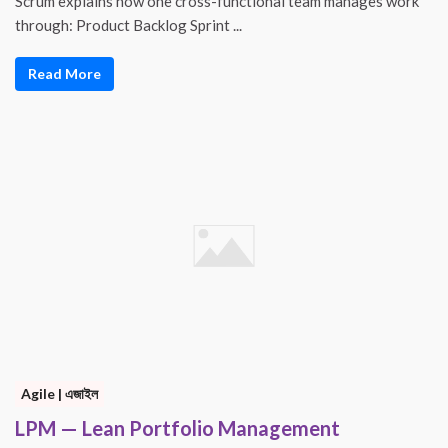
Scrum explains how one cross-functional team manages work
through: Product Backlog Sprint ...
Read More
Agile | এজাইল
LPM — Lean Portfolio Management