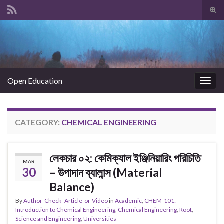
Tog
sear
Search for:
for
Open Education
Togg
navig
CATEGORY:
CHEMICAL ENGINEERING
লেকচার ০২: কেমিক্যাল ইঞ্জিনিয়ারিং পরিচিতি
MAR
30
– উপাদান ব্যালান্স (Material
Balance)
By
Author-Check- Article-or-Video
in
Academic
,
CHEM-101:
Introduction to Chemical Engineering
,
Chemical Engineering
,
Root
,
Science and Engineering
,
Universities