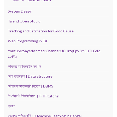
System Design
Talend Open Studio
Tracking and Estimation for Good Cause
Web Programming in C#
Youtube:SayedAhmed:Channel:UCHrtq0pV8mEuTLGd2-
Lp9ig
আমাদের অ্যানড্রইড অ্যাপস
ডাটা স্ট্রাকচার | Data Structure
ডাটাবেজ ম্যানেজমেন্ট সিস্টেম | DBMS
পি এইচ পি টিউটোরিয়াল । PHP tutorial
প্রকল্প
বাংলাতে মেশিন লার্নিং ঃ Machine Learning in Bengali