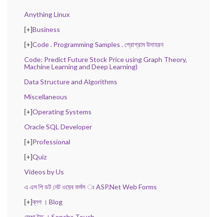
Anything Linux
[+]
Business
[+]
Code . Programming Samples . প্রোগ্রাম উদাহরন
Code: Predict Future Stock Price using Graph Theory,
Machine Learning and Deep Learning)
Data Structure and Algorithms
Miscellaneous
[+]
Operating Systems
Oracle SQL Developer
[+]
Professional
[+]
Quiz
Videos by Us
এ এস পি ডট নেট ওয়েব ফর্মস ঃ ASP.Net Web Forms
[+]
ব্লগ । Blog
সেঞ্চা টাচ । Sencha Touch