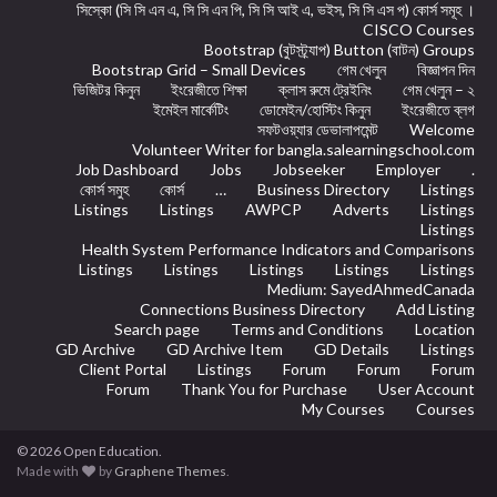
সিস্কো (সি সি এন এ, সি সি এন পি, সি সি আই এ, ভইস, সি সি এস প) কোর্স সমূহ ।
CISCO Courses
Bootstrap (বুটস্ট্র্যাপ) Button (বাটন) Groups
Bootstrap Grid – Small Devices
গেম খেলুন
বিজ্ঞাপন দিন
ভিজিটর কিনুন
ইংরেজীতে শিক্ষা
ক্লাস রুমে ট্রেইনিং
গেম খেলুন – ২
ইমেইল মার্কেটিং
ডোমেইন/হোস্টিং কিনুন
ইংরেজীতে ব্লগ
সফটওয়্যার ডেভালাপমেন্ট
Welcome
Volunteer Writer for bangla.salearningschool.com
Job Dashboard
Jobs
Jobseeker
Employer
.
কোর্স সমুহ
কোর্স
…
Business Directory
Listings
Listings
Listings
AWPCP
Adverts
Listings
Listings
Health System Performance Indicators and Comparisons
Listings
Listings
Listings
Listings
Listings
Medium: SayedAhmedCanada
Connections Business Directory
Add Listing
Search page
Terms and Conditions
Location
GD Archive
GD Archive Item
GD Details
Listings
Client Portal
Listings
Forum
Forum
Forum
Forum
Thank You for Purchase
User Account
My Courses
Courses
© 2026 Open Education.
Made with
by
Graphene Themes
.