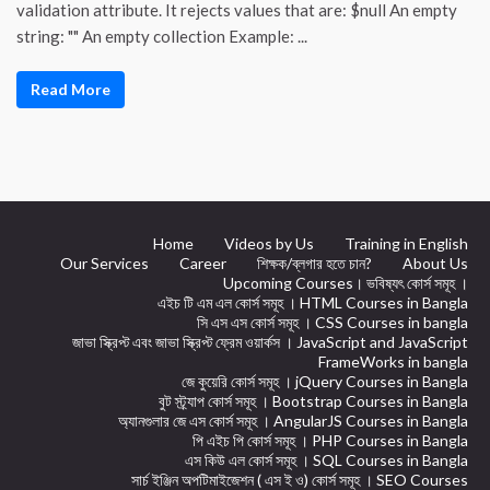
validation attribute. It rejects values that are: $null An empty
string: "" An empty collection Example: ...
Read More
Home
Videos by Us
Training in English
Our Services
Career
শিক্ষক/ব্লগার হতে চান?
About Us
Upcoming Courses। ভবিষ্যৎ কোর্স সমূহ ।
এইচ টি এম এল কোর্স সমূহ । HTML Courses in Bangla
সি এস এস কোর্স সমূহ । CSS Courses in bangla
জাভা স্ক্রিপ্ট এবং জাভা স্ক্রিপ্ট ফ্রেম ওয়ার্কস । JavaScript and JavaScript
FrameWorks in bangla
জে কুয়েরি কোর্স সমূহ । jQuery Courses in Bangla
বুট স্ট্র্যাপ কোর্স সমূহ । Bootstrap Courses in Bangla
অ্যানগুলার জে এস কোর্স সমূহ । AngularJS Courses in Bangla
পি এইচ পি কোর্স সমূহ । PHP Courses in Bangla
এস কিউ এল কোর্স সমূহ । SQL Courses in Bangla
সার্চ ইঞ্জিন অপটিমাইজেশন ( এস ই ও) কোর্স সমূহ । SEO Courses