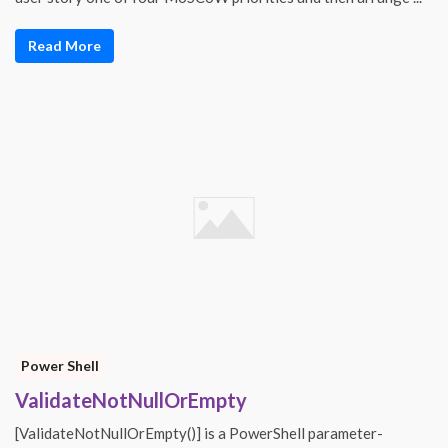
Read More
Power Shell
ValidateNotNullOrEmpty
[ValidateNotNullOrEmpty()] is a PowerShell parameter-