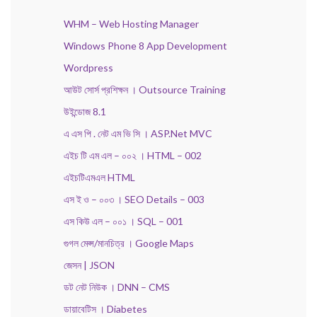
WHM – Web Hosting Manager
Windows Phone 8 App Development
Wordpress
আউট সোর্স প্রশিক্ষন । Outsource Training
উইন্ডোজ 8.1
এ এস পি . নেট এম ভি সি । ASP.Net MVC
এইচ টি এম এল – ০০২ । HTML – 002
এইচটিএমএল HTML
এস ই ও – ০০৩ । SEO Details – 003
এস কিউ এল – ০০১ । SQL – 001
গুগল মেপ্স/মানচিত্র । Google Maps
জেসন | JSON
ডট নেট নিউক । DNN – CMS
ডায়াবেটিস । Diabetes