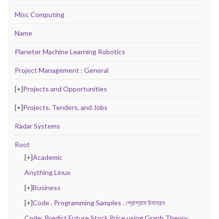
Misc Computing
Name
Planeter Machine Learning Robotics
Project Management : General
[+]
Projects and Opportunities
[+]
Projects, Tenders, and Jobs
Radar Systems
Root
[+]
Academic
Anything Linux
[+]
Business
[+]
Code . Programming Samples . প্রোগ্রাম উদাহরন
Code: Predict Future Stock Price using Graph Theory,