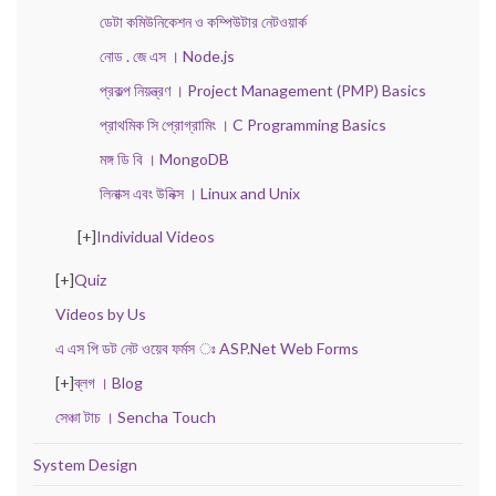
ডেটা কমিউনিকেশন ও কম্পিউটার নেটওয়ার্ক
নোড . জে এস । Node.js
প্রকল্প নিয়ন্ত্রণ । Project Management (PMP) Basics
প্রাথমিক সি প্রোগ্রামিং । C Programming Basics
মঙ্গ ডি বি । MongoDB
লিনাক্স এবং উনিক্স । Linux and Unix
[+]
Individual Videos
[+]
Quiz
Videos by Us
এ এস পি ডট নেট ওয়েব ফর্মস ঃ ASP.Net Web Forms
[+]
ব্লগ । Blog
সেঞ্চা টাচ । Sencha Touch
System Design