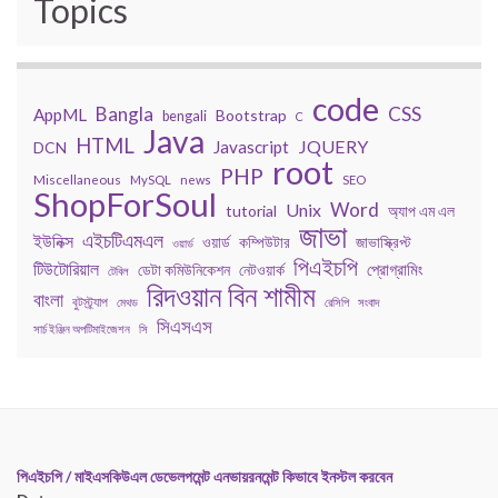
Topics
code
Bangla
CSS
AppML
Bootstrap
bengali
C
Java
HTML
JQUERY
Javascript
DCN
root
PHP
Miscellaneous
MySQL
news
SEO
ShopForSoul
Word
Unix
tutorial
অ্যাপ এম এল
জাভা
এইচটিএমএল
ইউনিক্স
কম্পিউটার
জাভাস্ক্রিপ্ট
ওয়ার্ড
ওয়ার্ড
পিএইচপি
টিউটোরিয়াল
প্রোগ্রামিং
ডেটা কমিউনিকেশন
নেটওয়ার্ক
টেবিল
রিদওয়ান বিন শামীম
বাংলা
বুটস্ট্র্যাপ
মেথড
রেসিপি
সংবাদ
সিএসএস
সার্চ ইঞ্জিন অপটিমাইজেশন
সি
পিএইচপি / মাইএসকিউএল ডেভেলপমেন্ট এনভায়রনমেন্ট কিভাবে ইনস্টল করবেন