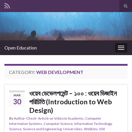
Tog
sear
Search for:
for
Open Education
Togg
navig
CATEGORY:
WEB DEVELOPMENT
ওয়েব ডেভেলপমেন্ট – ১০০ : ওয়েব ডিজাইন
MAR
30
পরিচিতি (Introduction to Web
Design)
By
Author-Check- Article-or-Video
in
Academic
,
Computer
Information Systems
,
Computer Science
,
Information Technology
,
Science
,
Science and Engineering
,
Universities
,
WebDev-100