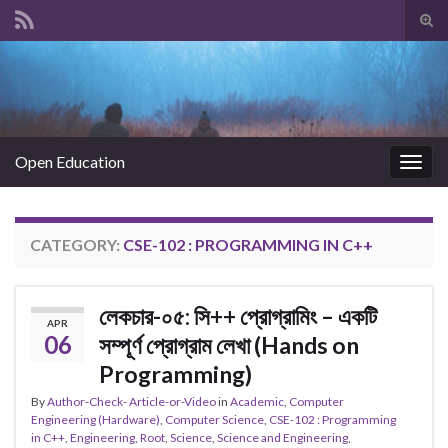
Tog
sear
Search for:
for
Open Education
Togg
navig
CATEGORY:
CSE-102 : PROGRAMMING IN C++
লেকচার-০৫: সি++ প্রোগ্রামিং – একটি
APR
06
সম্পূর্ণ প্রোগ্রাম লেখা (Hands on
Programming)
By
Author-Check- Article-or-Video
in
Academic
,
Computer
Engineering (Hardware)
,
Computer Science
,
CSE-102 : Programming
in C++
,
Engineering
,
Root
,
Science
,
Science and Engineering
,