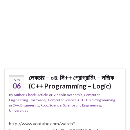
লেকচার – ০৪: সি++ প্রোগ্রামিং – লজিক
APR
06
(C++ Programming – Logic)
By
Author-Check- Article-or-Video
in
Academic
,
Computer
Engineering (Hardware)
,
Computer Science
,
CSE-102 : Programming
in C++
,
Engineering
,
Root
,
Science
,
Science and Engineering
,
Universities
http://www.youtube.com/watch?