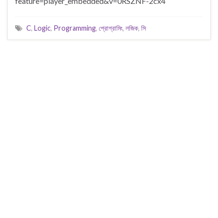
feature=player_embedded&v=0RSZNF-2cx4
C
,
Logic
,
Programming
,
প্রোগ্রামিং
,
লজিক
,
সি