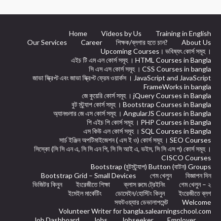
Home
Videos by Us
Training in English
Our Services
Career
শিক্ষক/ব্লগার হতে চান?
About Us
Upcoming Courses। ভবিষ্যৎ কোর্স সমূহ ।
এইচ টি এম এল কোর্স সমূহ । HTML Courses in Bangla
সি এস এস কোর্স সমূহ । CSS Courses in bangla
জাভা স্ক্রিপ্ট এবং জাভা স্ক্রিপ্ট ফ্রেম ওয়ার্কস । JavaScript and JavaScript
FrameWorks in bangla
জে কুয়েরি কোর্স সমূহ । jQuery Courses in Bangla
বুট স্ট্র্যাপ কোর্স সমূহ । Bootstrap Courses in Bangla
অ্যানগুলার জে এস কোর্স সমূহ । AngularJS Courses in Bangla
পি এইচ পি কোর্স সমূহ । PHP Courses in Bangla
এস কিউ এল কোর্স সমূহ । SQL Courses in Bangla
সার্চ ইঞ্জিন অপটিমাইজেশন ( এস ই ও) কোর্স সমূহ । SEO Courses
সিস্কো (সি সি এন এ, সি সি এন পি, সি সি আই এ, ভইস, সি সি এস প) কোর্স সমূহ ।
CISCO Courses
Bootstrap (বুটস্ট্র্যাপ) Button (বাটন) Groups
Bootstrap Grid – Small Devices
গেম খেলুন
বিজ্ঞাপন দিন
ভিজিটর কিনুন
ইংরেজীতে শিক্ষা
ক্লাস রুমে ট্রেইনিং
গেম খেলুন – ২
ইমেইল মার্কেটিং
ডোমেইন/হোস্টিং কিনুন
ইংরেজীতে ব্লগ
সফটওয়্যার ডেভালাপমেন্ট
Welcome
Volunteer Writer for bangla.salearningschool.com
Job Dashboard
Jobs
Jobseeker
Employer
.