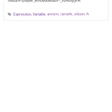
feature=player_embedded&v=_vb4bljtjPA
Expression
,
Variable
,
এক্সপ্রেশন
,
প্রোগ্রামিং
,
ভেরিয়েবল
,
সি