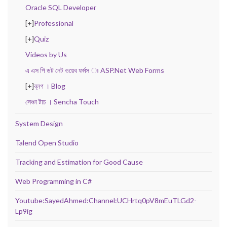
Oracle SQL Developer
[+]
Professional
[+]
Quiz
Videos by Us
এ এস পি ডট নেট ওয়েব ফর্মস ঃ ASP.Net Web Forms
[+]
ব্লগ । Blog
সেঞ্চা টাচ । Sencha Touch
System Design
Talend Open Studio
Tracking and Estimation for Good Cause
Web Programming in C#
Youtube:SayedAhmed:Channel:UCHrtq0pV8mEuTLGd2-
Lp9ig