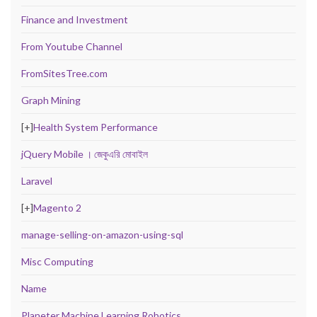
Finance and Investment
From Youtube Channel
FromSitesTree.com
Graph Mining
[+]
Health System Performance
jQuery Mobile । জেকুএরি মোবাইল
Laravel
[+]
Magento 2
manage-selling-on-amazon-using-sql
Misc Computing
Name
Planeter Machine Learning Robotics