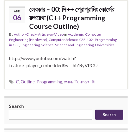
লেকচার – 00: সি++ প্রোগ্রামিং কোর্সের
APR
06
রুপরেখা (C++ Programming
Course Outline)
By
Author-Check- Article-or-Video
in
Academic
,
Computer
Engineering (Hardware)
,
Computer Science
,
CSE-102 : Programming
in C++
,
Engineering
,
Science
,
Science and Engineering
,
Universities
http://www.youtube.com/watch?
feature=player_embedded&v=-hiZRyVPCUs
C
,
Outline
,
Programming
,
প্রোগ্রামিং
,
রুপরেখা
,
সি
Search
Search