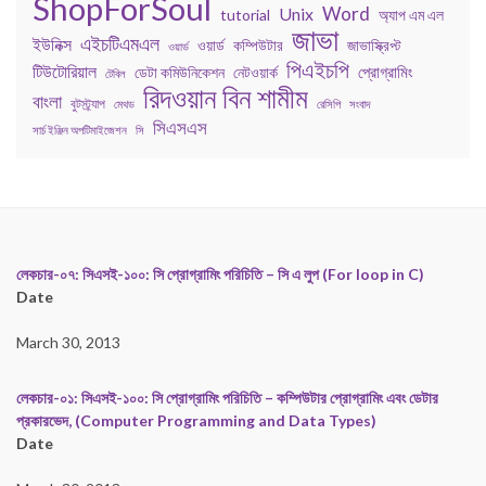
ShopForSoul
Word
Unix
tutorial
অ্যাপ এম এল
জাভা
এইচটিএমএল
ইউনিক্স
কম্পিউটার
জাভাস্ক্রিপ্ট
ওয়ার্ড
ওয়ার্ড
পিএইচপি
টিউটোরিয়াল
প্রোগ্রামিং
ডেটা কমিউনিকেশন
নেটওয়ার্ক
টেবিল
রিদওয়ান বিন শামীম
বাংলা
বুটস্ট্র্যাপ
মেথড
রেসিপি
সংবাদ
সিএসএস
সার্চ ইঞ্জিন অপটিমাইজেশন
সি
লেকচার-০৭: সিএসই-১০০: সি প্রোগ্রামিং পরিচিতি – সি এ লুপ (For loop in C)
Date
March 30, 2013
লেকচার-০১: সিএসই-১০০: সি প্রোগ্রামিং পরিচিতি – কম্পিউটার প্রোগ্রামিং এবং ডেটার
প্রকারভেদ, (Computer Programming and Data Types)
Date