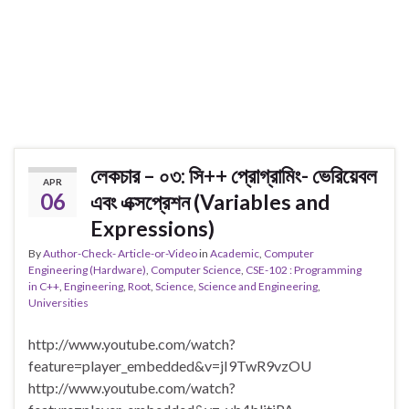
লেকচার – ০৩: সি++ প্রোগ্রামিং- ভেরিয়েবল
APR
06
এবং এক্সপ্রেশন (Variables and
Expressions)
By
Author-Check- Article-or-Video
in
Academic
,
Computer
Engineering (Hardware)
,
Computer Science
,
CSE-102 : Programming
in C++
,
Engineering
,
Root
,
Science
,
Science and Engineering
,
Universities
http://www.youtube.com/watch?
feature=player_embedded&v=jI9TwR9vzOU
http://www.youtube.com/watch?