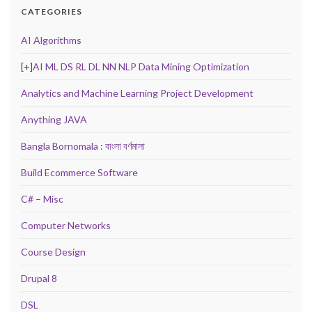
CATEGORIES
AI Algorithms
[+]
AI ML DS RL DL NN NLP Data Mining Optimization
Analytics and Machine Learning Project Development
Anything JAVA
Bangla Bornomala : বাংলা বর্ণমালা
Build Ecommerce Software
C# – Misc
Computer Networks
Course Design
Drupal 8
DSL