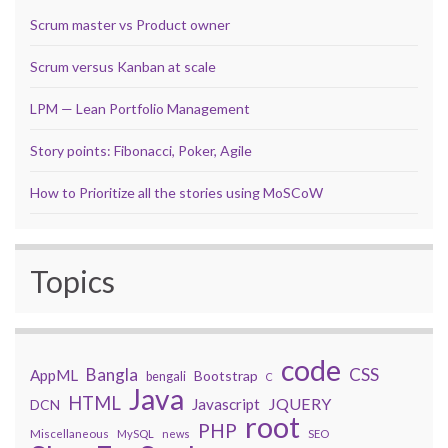
Scrum master vs Product owner
Scrum versus Kanban at scale
LPM — Lean Portfolio Management
Story points: Fibonacci, Poker, Agile
How to Prioritize all the stories using MoSCoW
Topics
code
Bangla
CSS
AppML
Bootstrap
bengali
C
Java
HTML
JQUERY
Javascript
DCN
root
PHP
Miscellaneous
MySQL
news
SEO