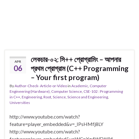
লেকচার-০২: সি++ প্রোগ্রামিং – আপনার
APR
06
প্রথম প্রোগ্রাম (C++ Programming
– Your first program)
By
Author-Check- Article-or-Video
in
Academic
,
Computer
Engineering (Hardware)
,
Computer Science
,
CSE-102 : Programming
in C++
,
Engineering
,
Root
,
Science
,
Science and Engineering
,
Universities
http://www.youtube.com/watch?
feature=player_embedded&v=_IPsHMfj8LY
http://www.youtube.com/watch?
feature=player_embedded&v=WCpXg4WFW94