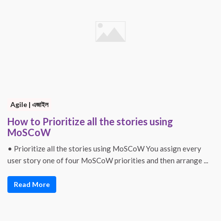
Agile | এজাইল
How to Prioritize all the stories using
MoSCoW
• Prioritize all the stories using MoSCoW You assign every
user story one of four MoSCoW priorities and then arrange ...
Read More