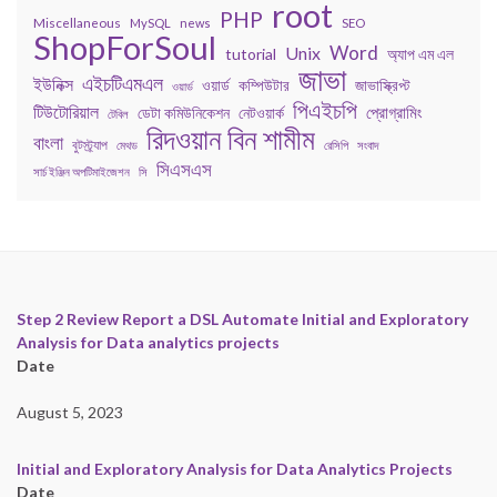
root
PHP
Miscellaneous
MySQL
news
SEO
ShopForSoul
Word
Unix
tutorial
অ্যাপ এম এল
জাভা
এইচটিএমএল
ইউনিক্স
কম্পিউটার
জাভাস্ক্রিপ্ট
ওয়ার্ড
ওয়ার্ড
পিএইচপি
টিউটোরিয়াল
প্রোগ্রামিং
ডেটা কমিউনিকেশন
নেটওয়ার্ক
টেবিল
রিদওয়ান বিন শামীম
বাংলা
বুটস্ট্র্যাপ
মেথড
রেসিপি
সংবাদ
সিএসএস
সার্চ ইঞ্জিন অপটিমাইজেশন
সি
Step 2 Review Report a DSL Automate Initial and Exploratory
Analysis for Data analytics projects
Date
August 5, 2023
Initial and Exploratory Analysis for Data Analytics Projects
Date