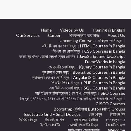
Home
Videos by Us
Training in English
Our Services
Career
শিক্ষক/ব্লগার হতে চান?
About Us
Upcoming Courses। ভবিষ্যৎ কোর্স সমূহ ।
এইচ টি এম এল কোর্স সমূহ । HTML Courses in Bangla
সি এস এস কোর্স সমূহ । CSS Courses in bangla
জাভা স্ক্রিপ্ট এবং জাভা স্ক্রিপ্ট ফ্রেম ওয়ার্কস । JavaScript and JavaScript
FrameWorks in bangla
জে কুয়েরি কোর্স সমূহ । jQuery Courses in Bangla
বুট স্ট্র্যাপ কোর্স সমূহ । Bootstrap Courses in Bangla
অ্যানগুলার জে এস কোর্স সমূহ । AngularJS Courses in Bangla
পি এইচ পি কোর্স সমূহ । PHP Courses in Bangla
এস কিউ এল কোর্স সমূহ । SQL Courses in Bangla
সার্চ ইঞ্জিন অপটিমাইজেশন ( এস ই ও) কোর্স সমূহ । SEO Courses
সিস্কো (সি সি এন এ, সি সি এন পি, সি সি আই এ, ভইস, সি সি এস প) কোর্স সমূহ ।
CISCO Courses
Bootstrap (বুটস্ট্র্যাপ) Button (বাটন) Groups
Bootstrap Grid – Small Devices
গেম খেলুন
বিজ্ঞাপন দিন
ভিজিটর কিনুন
ইংরেজীতে শিক্ষা
ক্লাস রুমে ট্রেইনিং
গেম খেলুন – ২
ইমেইল মার্কেটিং
ডোমেইন/হোস্টিং কিনুন
ইংরেজীতে ব্লগ
সফটওয়্যার ডেভালাপমেন্ট
Welcome