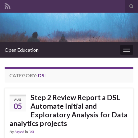
Tog
sear
Search for:
for
Open Education
Togg
navig
CATEGORY:
DSL
Step 2 Review Report a DSL
AUG
05
Automate Initial and
Exploratory Analysis for Data
analytics projects
By
Sayed
in
DSL