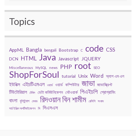
Topics
code
Bangla
CSS
AppML
Bootstrap
bengali
C
Java
HTML
JQUERY
Javascript
DCN
root
PHP
Miscellaneous
MySQL
news
SEO
ShopForSoul
Word
Unix
tutorial
অ্যাপ এম এল
জাভা
এইচটিএমএল
ইউনিক্স
কম্পিউটার
জাভাস্ক্রিপ্ট
ওয়ার্ড
ওয়ার্ড
পিএইচপি
টিউটোরিয়াল
প্রোগ্রামিং
ডেটা কমিউনিকেশন
নেটওয়ার্ক
টেবিল
রিদওয়ান বিন শামীম
বাংলা
বুটস্ট্র্যাপ
মেথড
রেসিপি
সংবাদ
সিএসএস
সার্চ ইঞ্জিন অপটিমাইজেশন
সি