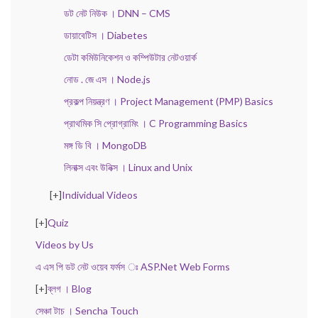
ডট নেট নিউক । DNN – CMS
ডায়াবেটিস । Diabetes
ডেটা কমিউনিকেশন ও কম্পিউটার নেটওয়ার্ক
নোড . জে এস । Node.js
প্রকল্প নিয়ন্ত্রণ । Project Management (PMP) Basics
প্রাথমিক সি প্রোগ্রামিং । C Programming Basics
মঙ্গ ডি বি । MongoDB
লিনাক্স এবং উনিক্স । Linux and Unix
[+]
Individual Videos
[+]
Quiz
Videos by Us
এ এস পি ডট নেট ওয়েব ফর্মস ঃ ASP.Net Web Forms
[+]
ব্লগ । Blog
সেঞ্চা টাচ । Sencha Touch