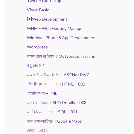
Twitter Bootstrap
Visual Basic
[+]
Web Development
WHM – Web Hosting Manager
Windows Phone 8 App Development
Wordpress
আউট সোর্স প্রশিক্ষন । Outsource Training
উইন্ডোজ 8.1
এ এস পি . নেট এম ভি সি । ASP.Net MVC
এইচ টি এম এল – ০০২ । HTML – 002
এইচটিএমএল HTML
এস ই ও – ০০৩ । SEO Details – 003
এস কিউ এল – ০০১ । SQL – 001
গুগল মেপ্স/মানচিত্র । Google Maps
জেসন | JSON